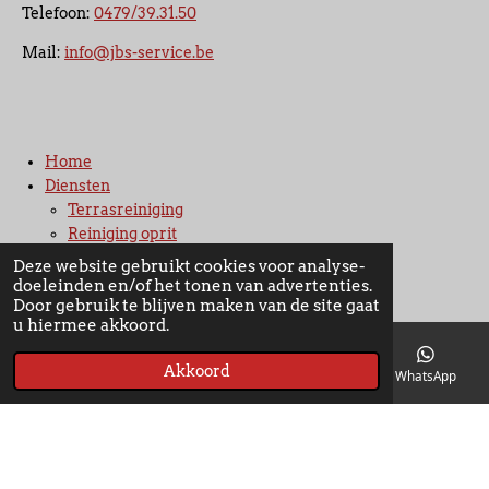
Telefoon:
0479/39.31.50
Mail:
info@jbs-service.be
Home
Diensten
Terrasreiniging
Reiniging oprit
Totaalreiniging
Deze website gebruikt cookies voor analyse-
Gevelreiniging
doeleinden en/of het tonen van advertenties.
Door gebruik te blijven maken van de site gaat
Parking / bedrijfsterrein reiniging
u hiermee akkoord.
Inboedel service
Over ons
Akkoord
E-mailadres
Telefoonnummer
Kaart
WhatsApp
Contact
© 2024 - 2026 JBS-Service